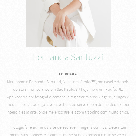
Fernanda Santuzzi
FOTÓGRAFA
Meu nome é Fernanda Santuzzi, Nasci em Vitória/ES, me casei e depois
de atuar muitos anos em São Paulo/SP hoje moro em Recife/PE.
Apaixonada por fotografia comecei a registrar minhas viagens, amigos e
meus filhos. Após alguns anos achei que seria a hora de me dedicar por
inteiro a essa arte, onde me encontrei e agora trabalho com muito amor.
“Fotografar é acima da arte de escrever imagens com luz. É eternizar
momentos, sorrisos e lágrimas, maneira de expressar o que se vê ou